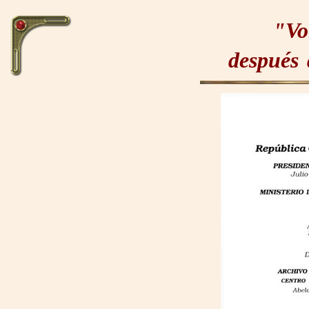
"Vol
después